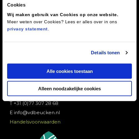
Cookies
Home
Assortiment
Wij maken gebruik van Cookies op onze website.
Meer weten over Cookies? Lees er alles over in ons
Onze kwekerij
privacy statement
.
Over Ons
Contact
Details tonen
Contact
Alle cookies toestaan
Baarloseweg 53 a
5988 NP Helden
Alleen noodzakelijke cookies
M
+31 (0)6 29 13 66 63
T
+31 (0)77 307 28 68
E
info@vdbeucken.nl
Handelsvoorwaarden